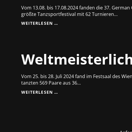
Vom 13.08. bis 17.08.2024 fanden die 37. German O
größte Tanzsportfestival mit 62 Turnieren…
GUTE
WEITERLESEN …
PLATZIERUNGEN
UNSERER
MASTERS
IV
PAARE
Weltmeisterlic
BEI
DEN
GOC
Vom 25. bis 28. Juli 2024 fand im Festsaal des 
tanzten 569 Paare aus 36…
WELTMEISTERLICHER
WEITERLESEN …
WIENER
WALZER
IN
WIEN