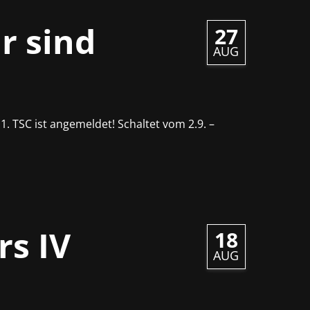
r sind
27
AUG
1. TSC ist angemeldet! Schaltet vom 2.9. –
rs IV
18
AUG