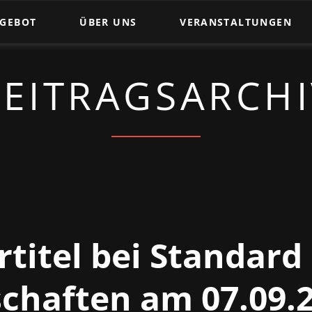
NGEBOT
ÜBER UNS
VERANSTALTUNGEN
Trainingszeiten
BEITRAGSARCHI
t
Tanzpaare
Trainer und Übungsleiter
Satzung des 1.TSC 1961 e.V.
ewegung
Beitragsordnung des 1.TSC 1961 e.V.
titel bei Standard
chaften am 07.09.2