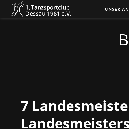
UNSER A
Turniertanz
Breitenspor
Kindertanz
Dance Glow
Tanz und B
7 Landesmeister
Landesmeisters