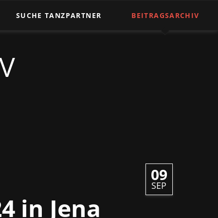
Nav
üb
SUCHE TANZPARTNER
BEITRAGSARCHIV
V
09
SEP
4 in Jena