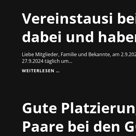
EUE B
EITRAGSORDNUNG!
Vereinstausi be
dabei und hab
Liebe Mitglieder, Familie und Bekannte, am 2.9.202
27.9.2024 täglich um…
VEREINSTAUSI
WEITERLESEN …
BEI
RADIO
BROCKEN,
WIR
SIND
Gute Platzierun
DABEI
UND
HABEN
Paare bei den 
GEWONNEN!