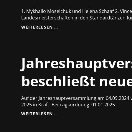
1. Mykhailo Moseichuk und Helena Schaaf 2. Vince
Landesmeisterschaften in den Standardtänzen fü
7
WEITERLESEN …
LANDESMEISTERTITEL
BEI
STANDARD
LANDESMEISTERSCHAFTEN
AM
Jahreshauptve
07.09.24
IN
JENA
beschließt neu
Auf der Jahreshauptversammlung am 04.09.2024 w
2025 in Kraft. Beitragsordnung_01.01.2025
JAHRESHAUPTVERSAMMLUNG
WEITERLESEN …
VOM
04.09.2024
BESCHLIESST N