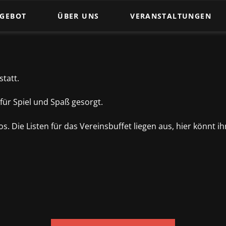
NGEBOT
ÜBER UNS
VERANSTALTUNGEN
Trainingszeiten
t
Tanzpaare
statt.
Trainer und Übungsleiter
Satzung des 1.TSC 1961 e.V.
t für Spiel und Spaß gesorgt.
ewegung
Beitragsordnung des 1.TSC 1961 e.V.
. Die Listen für das Vereinsbuffet liegen aus, hier könnt i