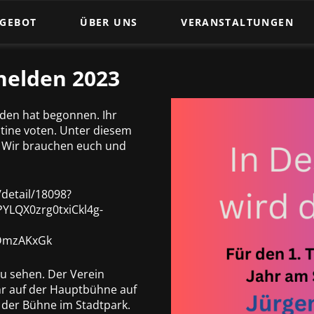
NGEBOT
ÜBER UNS
VERANSTALTUNGEN
Trainingszeiten
helden 2023
t
Tanzpaare
Trainer und Übungsleiter
lden hat begonnen. Ihr
stine voten. Unter diesem
Satzung des 1.TSC 1961 e.V.
. Wir brauchen euch und
ewegung
Beitragsordnung des 1.TSC 1961 e.V.
detail/18098?
YLQX0zrg0txiCkl4g-
DmzAKxGk
u sehen. Der Verein
hr auf der Hauptbühne auf
 der Bühne im Stadtpark.