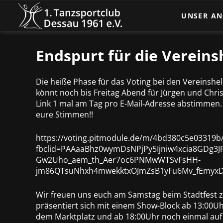
UNSER A
Turniertanz
Endspurt für die Vereins
Breitenspor
Kindertanz
Die heiße Phase für das Voting bei den Vereinshe
könnt noch bis Freitag Abend für Jürgen und Chri
Dance Glow
Link 1 mal am Tag pro E-Mail-Adresse abstimmen
eure Stimmen!!
Tanz und B
https://voting.pitmodule.de/m/4bd380c5e03319b/
fbclid=PAAaaBhz0wymDsNPjPy5Ijniw4xcia8GDg3JP
Gw2Uho_aem_th_Aer7oc6PNMwWTSvFsHH-
jm86QTsuNhxh4mwekktxOJmZsB1yFu6Mv_fEmyx
Wir freuen uns euch am Samstag beim Stadtfest z
präsentiert sich mit einem Show-Block ab 13:00U
dem Marktplatz und ab 18:00Uhr noch einmal auf